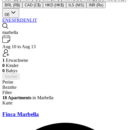
BRL (R$)
CAD (C$)
HKD (HK$)
ILS (NIS)
INR (Rs)
DE
EN
ES
FR
DE
NL
IT
marbella
Aug 10 to Aug 13
1
Erwachsene
0
Kinder
0
Babys
Suchen
Preise
Bezirke
Filter
18 Apartments
in Marbella
Karte
Finca Marbella