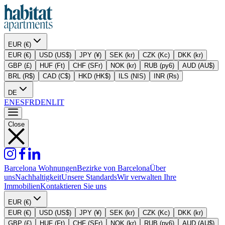
EUR (€)
EUR (€)
USD (US$)
JPY (¥)
SEK (kr)
CZK (Kc)
DKK (kr)
GBP (£)
HUF (Ft)
CHF (SFr)
NOK (kr)
RUB (py6)
AUD (AU$)
BRL (R$)
CAD (C$)
HKD (HK$)
ILS (NIS)
INR (Rs)
DE
EN
ES
FR
DE
NL
IT
Close
Barcelona Wohnungen
Bezirke von Barcelona
Über
uns
Nachhaltigkeit
Unsere Standards
Wir verwalten Ihre
Immobilien
Kontaktieren Sie uns
EUR (€)
EUR (€)
USD (US$)
JPY (¥)
SEK (kr)
CZK (Kc)
DKK (kr)
GBP (£)
HUF (Ft)
CHF (SFr)
NOK (kr)
RUB (py6)
AUD (AU$)