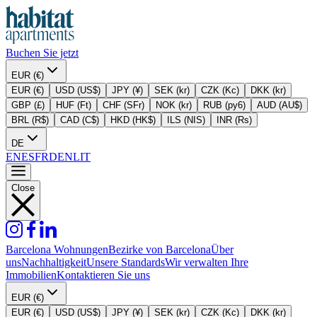
Buchen Sie jetzt
EUR (€)
EUR (€)
USD (US$)
JPY (¥)
SEK (kr)
CZK (Kc)
DKK (kr)
GBP (£)
HUF (Ft)
CHF (SFr)
NOK (kr)
RUB (py6)
AUD (AU$)
BRL (R$)
CAD (C$)
HKD (HK$)
ILS (NIS)
INR (Rs)
DE
EN
ES
FR
DE
NL
IT
Close
Barcelona Wohnungen
Bezirke von Barcelona
Über
uns
Nachhaltigkeit
Unsere Standards
Wir verwalten Ihre
Immobilien
Kontaktieren Sie uns
EUR (€)
EUR (€)
USD (US$)
JPY (¥)
SEK (kr)
CZK (Kc)
DKK (kr)