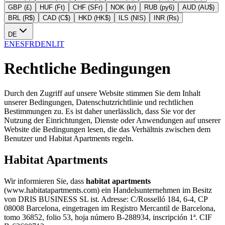
GBP (£)
HUF (Ft)
CHF (SFr)
NOK (kr)
RUB (py6)
AUD (AU$)
BRL (R$)
CAD (C$)
HKD (HK$)
ILS (NIS)
INR (Rs)
DE
EN
ES
FR
DE
NL
IT
Rechtliche Bedingungen
Durch den Zugriff auf unsere Website stimmen Sie dem Inhalt
unserer Bedingungen, Datenschutzrichtlinie und rechtlichen
Bestimmungen zu. Es ist daher unerlässlich, dass Sie vor der
Nutzung der Einrichtungen, Dienste oder Anwendungen auf unserer
Website die Bedingungen lesen, die das Verhältnis zwischen dem
Benutzer und Habitat Apartments regeln.
Habitat Apartments
Wir informieren Sie, dass
habitat apartments
(www.habitatapartments.com) ein Handelsunternehmen im Besitz
von DRIS BUSINESS SL ist. Adresse: C/Rosselló 184, 6-4, CP
08008 Barcelona, eingetragen im Registro Mercantil de Barcelona,
tomo 36852, folio 53, hoja número B-288934, inscripción 1ª. CIF