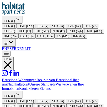
EUR (€)
EUR (€)
USD (US$)
JPY (¥)
SEK (kr)
CZK (Kc)
DKK (kr)
GBP (£)
HUF (Ft)
CHF (SFr)
NOK (kr)
RUB (py6)
AUD (AU$)
BRL (R$)
CAD (C$)
HKD (HK$)
ILS (NIS)
INR (Rs)
DE
EN
ES
FR
DE
NL
IT
Close
Barcelona Wohnungen
Bezirke von Barcelona
Über
uns
Nachhaltigkeit
Unsere Standards
Wir verwalten Ihre
Immobilien
Kontaktieren Sie uns
EUR (€)
EUR (€)
USD (US$)
JPY (¥)
SEK (kr)
CZK (Kc)
DKK (kr)
GBP (£)
HUF (Ft)
CHF (SFr)
NOK (kr)
RUB (py6)
AUD (AU$)