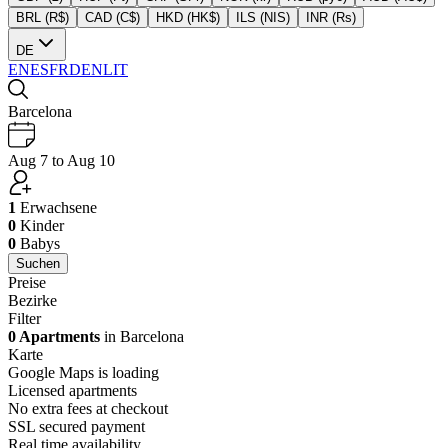
BRL (R$)
CAD (C$)
HKD (HK$)
ILS (NIS)
INR (Rs)
DE
EN
ES
FR
DE
NL
IT
Barcelona
Aug 7 to Aug 10
1
Erwachsene
0
Kinder
0
Babys
Suchen
Preise
Bezirke
Filter
0 Apartments
in Barcelona
Karte
Google Maps is loading
Licensed apartments
No extra fees at checkout
SSL secured payment
Real time availability