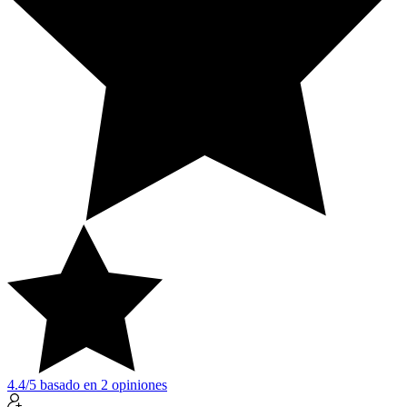
4.4
/5
basado en
2
opiniones