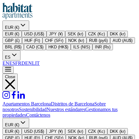
EUR (€)
EUR (€)
USD (US$)
JPY (¥)
SEK (kr)
CZK (Kc)
DKK (kr)
GBP (£)
HUF (Ft)
CHF (SFr)
NOK (kr)
RUB (py6)
AUD (AU$)
BRL (R$)
CAD (C$)
HKD (HK$)
ILS (NIS)
INR (Rs)
ES
EN
ES
FR
DE
NL
IT
Close
Apartamentos Barcelona
Distritos de Barcelona
Sobre
nosotros
Sostenibilidad
Nuestros estándares
Gestionamos tus
propiedades
Contáctenos
EUR (€)
EUR (€)
USD (US$)
JPY (¥)
SEK (kr)
CZK (Kc)
DKK (kr)
GBP (£)
HUF (Ft)
CHF (SFr)
NOK (kr)
RUB (py6)
AUD (AU$)