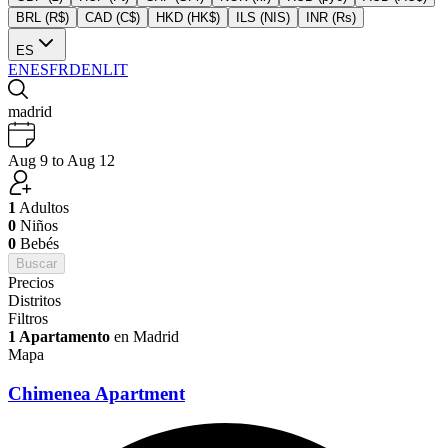
BRL (R$)
CAD (C$)
HKD (HK$)
ILS (NIS)
INR (Rs)
ES
EN
ES
FR
DE
NL
IT
madrid
Aug 9 to Aug 12
1
Adultos
0
Niños
0
Bebés
Buscar
Precios
Distritos
Filtros
1 Apartamento
en Madrid
Mapa
Chimenea Apartment