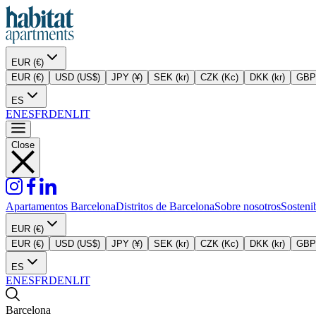
EUR (€)
EUR (€)
USD (US$)
JPY (¥)
SEK (kr)
CZK (Kc)
DKK (kr)
GBP 
ES
EN
ES
FR
DE
NL
IT
Close
Apartamentos Barcelona
Distritos de Barcelona
Sobre nosotros
Sosteni
EUR (€)
EUR (€)
USD (US$)
JPY (¥)
SEK (kr)
CZK (Kc)
DKK (kr)
GBP 
ES
EN
ES
FR
DE
NL
IT
Barcelona