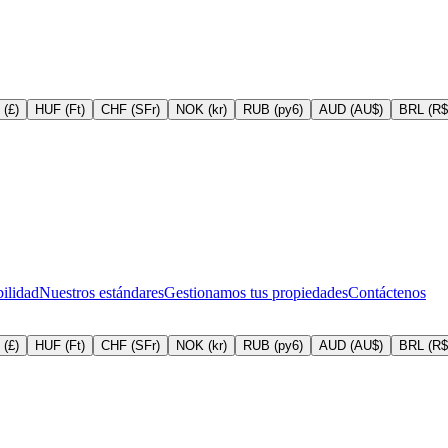
(£)
HUF (Ft)
CHF (SFr)
NOK (kr)
RUB (py6)
AUD (AU$)
BRL (R$
bilidad
Nuestros estándares
Gestionamos tus propiedades
Contáctenos
(£)
HUF (Ft)
CHF (SFr)
NOK (kr)
RUB (py6)
AUD (AU$)
BRL (R$