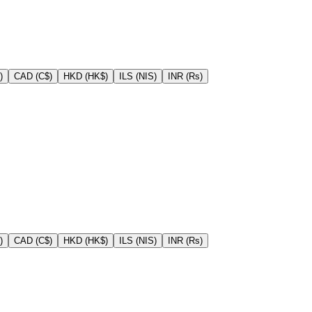
)
CAD (C$)
HKD (HK$)
ILS (NIS)
INR (Rs)
)
CAD (C$)
HKD (HK$)
ILS (NIS)
INR (Rs)