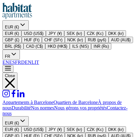
EUR (€)
EUR (€)
USD (US$)
JPY (¥)
SEK (kr)
CZK (Kc)
DKK (kr)
GBP (£)
HUF (Ft)
CHF (SFr)
NOK (kr)
RUB (py6)
AUD (AU$)
BRL (R$)
CAD (C$)
HKD (HK$)
ILS (NIS)
INR (Rs)
FR
EN
ES
FR
DE
NL
IT
Close
Appartements à Barcelone
Quartiers de Barcelone
À propos de
nous
Durabilité
Nos normes
Nous gérons vos propriétés
Contactez-
nous
EUR (€)
EUR (€)
USD (US$)
JPY (¥)
SEK (kr)
CZK (Kc)
DKK (kr)
GBP (£)
HUF (Ft)
CHF (SFr)
NOK (kr)
RUB (py6)
AUD (AU$)