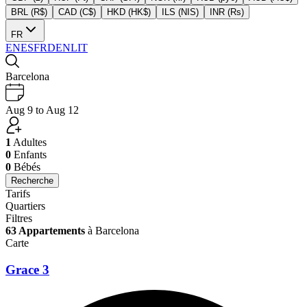
BRL (R$)
CAD (C$)
HKD (HK$)
ILS (NIS)
INR (Rs)
FR
EN
ES
FR
DE
NL
IT
Barcelona
Aug 9 to Aug 12
1
Adultes
0
Enfants
0
Bébés
Recherche
Tarifs
Quartiers
Filtres
63 Appartements
à Barcelona
Carte
Grace 3