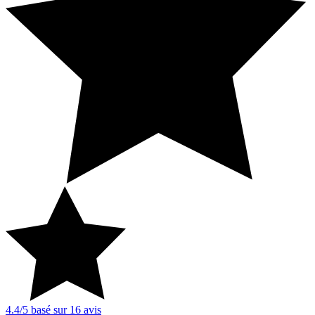
4.4
/5
basé sur
16
avis